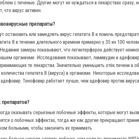
роблем с печенью. Другие могут не нуждаться в лекарствах сразу, 
, что вирус активен.
ивовирусные препараты?
 остановить или замедлить вирус гепатита В и помочь предотвра
тита В в течение длительного времени примерно у 35 из 100 человек
. Недавние замеры показывают, что пегинтерферон действует немно
 вашем организме. Исследования показывают, ламивудин и адефови
принимающих те лекарства. Значительно уменьшить отёк печени и о
количества гепатита В (вируса) в организме. Некоторые исследова
 адефовир. Тенофовир работает лучше, чем адефовир против вируса 
 препаратов?
ногда оказывать серьезные побочные эффекты, которые могут вызв
ятся о побочных эффектах, тогда же как другие прекращают прини
ком больными, чтобы закончить их принимать.
 вас больше шансов словить побочку, чем если вы принимаете NRTIs