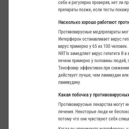
себе и регулярно проверяя, нет ли п
препараты позже, если тесты покажут
Насколько хорошо работают прот
Противовирусные медпрепараты могут
Интерферон останавливает вирус гепа
вирус примерно у 65 из 100 человек
NRTIs замедляет вирус гепатита В в
печени примерно у половины людей, 
Тенофовир эффективен при снижении 
действует лучше, чем ламивудин или
ламивудину.
Какая побочка у противовирусных
Противовирусные лекарства могут и
лечения. Некоторые люди не беспоко
потому что они чувствуют себя слиш
Когда вы принимаете интерфероны, у