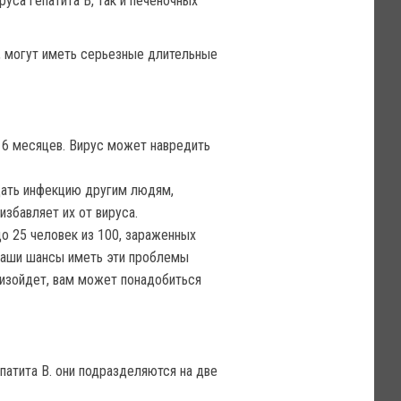
уса гепатита В, так и печеночных
, могут иметь серьезные длительные
е 6 месяцев. Вирус может навредить
дать инфекцию другим людям,
збавляет их от вируса.
о 25 человек из 100, зараженных
 ваши шансы иметь эти проблемы
оизойдет, вам может понадобиться
атита В. они подразделяются на две