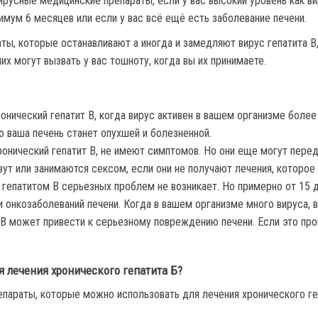
усные медицинские препараты, если у вас высокий уровень как вир
имум 6 месяцев или если у вас всё ещё есть заболевание печени.
ы, которые останавливают а иногда и замедляют вирус гепатита В
х могут вызвать у вас тошноту, когда вы их принимаете.
онический гепатит В, когда вирус активен в вашем организме боле
то ваша печень станет опухшей и болезненной.
нический гепатит В, не имеют симптомов. Но они еще могут пере
т или занимаются сексом, если они не получают лечения, которое и
гепатитом В серьезных проблем не возникает. Но примерно от 15 д
ли онкозаболеваний печени. Когда в вашем организме много вируса,
 В может привести к серьезному повреждению печени. Если это пр
 лечения хронического гепатита Б?
параты, которые можно использовать для лечения хронического геп