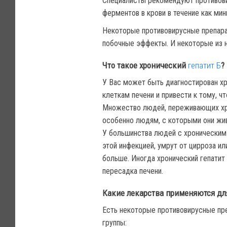
Специалисты рекомендуют противовир
ферментов в крови в течение как мин
Некоторые противовирусные препарат
побочные эффекты. И некоторые из ни
Что такое хронический
гепатит Б
?
У Вас может быть диагностирован хр
клеткам печени и привести к тому, ч
Множество людей, переживающих хро
особенно людям, с которыми они живу
У большинства людей с хроническим 
этой инфекцией, умрут от цирроза и
больше. Иногда хронический гепатит
пересадка печени.
Какие лекарства применяются для
Есть некоторые противовирусные пре
группы: