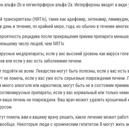
н альфа-2b и пегинтерферон альфа-2a. Интерфероны вводят в виде у
 транскриптазы (NRTIs), такие как адефовир, энтекавир, ламивудин,
 день в течение, по крайней мере, года, но обычно в течение многих
ероятность рецидива после прекращения приема препарата меньше,
еньшему числу людей, чем NRTIs.
усные медпрепараты, если у вас высокий уровень как вируса гепат
ев или если у вас есть заболевание печени.
 подойти не всем. Лекарства могут быть полезны, если у вас есть
гут не помочь, если у вас уже есть серьезные повреждения печени
много алкоголя или наркотиков, могут быть не в состоянии принима
ротивовирусные препараты, если у вас нормальный или только нем
и ваша печень не повреждена. Ваш врач может удалить крошечный к
ирусом.
гут помочь вам и вашему врачу решить, какое лечение может работа
 вообще. Некоторые люди с хроническим гепатитом В могут жить ак