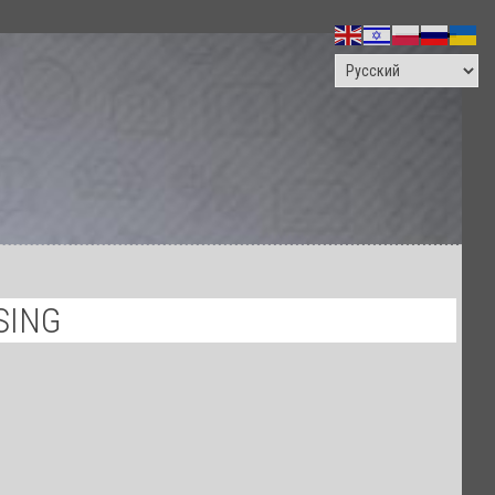
ПОИСК
SING