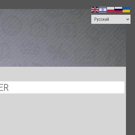
ПОИСК
ER