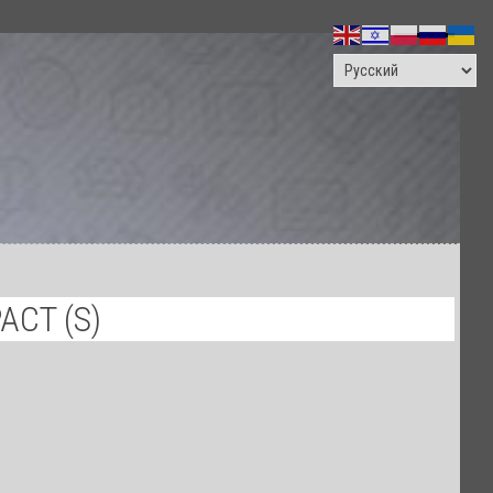
ПОИСК
CT (S)